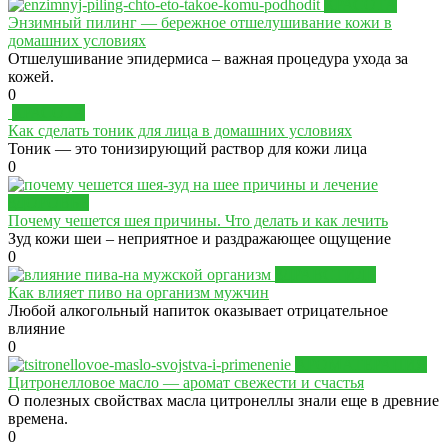
КРАСОТА
Энзимный пилинг — бережное отшелушивание кожи в
домашних условиях
Отшелушивание эпидермиса – важная процедура ухода за
кожей.
0
КРАСОТА
Как сделать тоник для лица в домашних условиях
Тоник — это тонизирующий раствор для кожи лица
0
ЗДОРОВЬЕ
Почему чешется шея причины. Что делать и как лечить
Зуд кожи шеи – неприятное и раздражающее ощущение
0
ЗДРАВСТИЛЬ
Как влияет пиво на организм мужчин
Любой алкогольный напиток оказывает отрицательное
влияние
0
АРОМАТЕРАПИЯ
Цитронелловое масло — аромат свежести и счастья
О полезных свойствах масла цитронеллы знали еще в древние
времена.
0