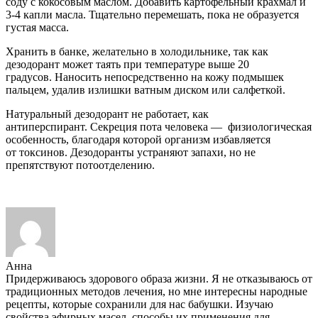
соду с кокосовым маслом. Добавить картофельный крахмал и
3-4 капли масла. Тщательно перемешать, пока не образуется
густая масса.
Хранить в банке, желательно в холодильнике, так как
дезодорант может таять при температуре выше 20
градусов. Наносить непосредственно на кожу подмышек
пальцем, удалив излишки ватным диском или салфеткой.
Натуральный дезодорант не работает, как
антиперспирант. Секреция пота человека — физиологическая
особенность, благодаря которой организм избавляется
от токсинов. Дезодоранты устраняют запахи, но не
препятствуют потоотделению.
Анна
Придерживаюсь здорового образа жизни. Я не отказываюсь от
традиционных методов лечения, но мне интересны народные
рецепты, которые сохранили для нас бабушки. Изучаю
свойства эфирных масел, способы их применения для