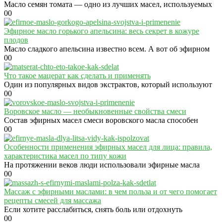
Масло семян томата — одно из лучших масел, используемых
0
0
Эфирное масло горького апельсина: весь секрет в кожуре
плодов
Масло сладкого апельсина известно всем. А вот об эфирном
0
0
Что такое мацерат как сделать и применять
Один из популярных видов экстрактов, который используют
0
0
Воровское масло — необыкновенные свойства смеси
Состав эфирных масел смеси воровского масла способен
0
0
Особенности применения эфирных масел для лица: правила,
характеристика масел по типу кожи
На протяжении веков люди использовали эфирные масла
0
0
Массаж с эфирными маслами: в чем польза и от чего помогает
рецепты смесей для массажа
Если хотите расслабиться, снять боль или отдохнуть
0
0