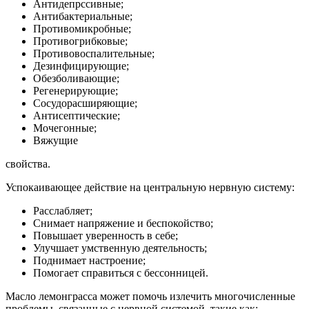
Антидепрссивные;
Антибактериальные;
Противомикробные;
Противогрибковые;
Противовоспалительные;
Дезинфицирующие;
Обезболивающие;
Регенерирующие;
Сосудорасширяющие;
Антисептические;
Мочегонные;
Вяжущие
свойства.
Успокаивающее действие на центральную нервную систему:
Расслабляет;
Снимает напряжение и беспокойство;
Повышает уверенность в себе;
Улучшает умственную деятельность;
Поднимает настроение;
Помогает справиться с бессонницей.
Масло лемонграсса может помочь излечить многочисленные
проблемы, связанные с нервной системой, такие как: