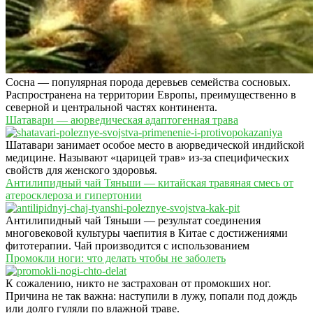
Сосна — популярная порода деревьев семейства сосновых.
Распространена на территории Европы, преимущественно в
северной и центральной частях континента.
Шатавари — аюрведическая адаптогенная трава
Шатавари занимает особое место в аюрведической индийской
медицине. Называют «царицей трав» из-за специфических
свойств для женского здоровья.
Антилипидный чай Тяньши — китайская травяная смесь от
атеросклероза и гипертонии
Антилипидный чай Тяньши — результат соединения
многовековой культуры чаепития в Китае с достижениями
фитотерапии. Чай производится с использованием
Промокли ноги: что делать чтобы не заболеть
К сожалению, никто не застрахован от промокших ног.
Причина не так важна: наступили в лужу, попали под дождь
или долго гуляли по влажной траве.