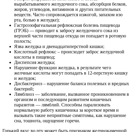
вырабатываемого желудочного сока, абсорбция белков,
жиров, углеводов, витаминов и других питательных
веществ. Часто сопровождается изжогой, запахом изо
рта, болью в желудке);
Гастроэзофагеальная рефлюксная болезнь пищевода
(ГРЭБ) — приводит к забросу желудочного сока из
верхней части пищевода откуда он попадает в ротовую
полость;
Язва желудка и двенадцатиперстной кишки;
Кислотный рефлюкс – происходит заброс желудочной
кислоты в пищевод;
Диспепсия желудка;
Нарушение функции желудка, в результате чего
желчные кислоты могут попадать в 12-перстную кишку
и желудок;
Дисбактериоз – нарушение баланса полезных и вредных
бактерий;
Лямблиоз — заболевание, вызванное проникновением в
организм и последующим развитием кишечных
паразитов — лямблий. Способны парализовать
нормальную работу кишечника за короткое время и
вызывать такие неприятные симптомы, как нарушение
сна, тошнота, ощущение горечи.
Горький вкус во рту может быть признаком желчнокаменной