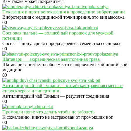
Вам также может понравиться
Показания и противопоказания к проведению вибротерапии
Вибротерапия с медицинской точки зрения, это вид массажа
0
0
Сосновая пыльца — волшебный порошок для мужской
потенции
Сосна — популярная порода деревьев семейства сосновых.
0
0
Шатавари — аюрведическая адаптогенная трава
Шатавари занимает особое место в аюрведической индийской
медицине.
0
0
Антилипидный чай Тяньши — китайская травяная смесь от
атеросклероза и гипертонии
Антилипидный чай Тяньши — результат соединения
0
0
Промокли ноги: что делать чтобы не заболеть
К сожалению, никто не застрахован от промокших ног.
0
0