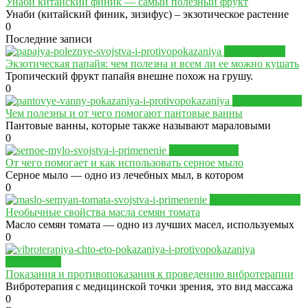
Унаби китайский финик — самый полезный фрукт
Унаби (китайский финик, зизифус) – экзотическое растение
0
Последние записи
ПРОДУКТЫ
Экзотическая папайя: чем полезна и всем ли ее можно кушать
Тропический фрукт папайя внешне похож на грушу.
0
ЗДРАВСТИЛЬ
Чем полезны и от чего помогают пантовые ванны
Пантовые ванны, которые также называют мараловыми
0
ЗДРАВСТИЛЬ
От чего помогает и как использовать серное мыло
Серное мыло — одно из лечебных мыл, в котором
0
АРОМАТЕРАПИЯ
Необычные свойства масла семян томата
Масло семян томата — одно из лучших масел, используемых
0
ЗДОРОВЬЕ
Показания и противопоказания к проведению вибротерапии
Вибротерапия с медицинской точки зрения, это вид массажа
0