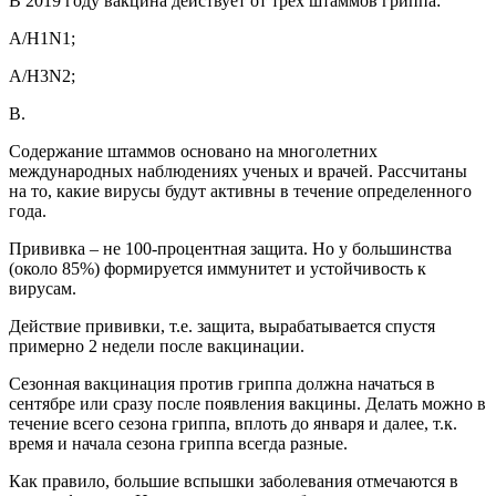
В 2019 году вакцина действует от трех штаммов гриппа:
А/Н1N1;
A/H3N2;
В.
Содержание штаммов основано на многолетних
международных наблюдениях ученых и врачей. Рассчитаны
на то, какие вирусы будут активны в течение определенного
года.
Прививка – не 100-процентная защита. Но у большинства
(около 85%) формируется иммунитет и устойчивость к
вирусам.
Действие прививки, т.е. защита, вырабатывается спустя
примерно 2 недели после вакцинации.
Сезонная вакцинация против гриппа должна начаться в
сентябре или сразу после появления вакцины. Делать можно в
течение всего сезона гриппа, вплоть до января и далее, т.к.
время и начала сезона гриппа всегда разные.
Как правило, большие вспышки заболевания отмечаются в