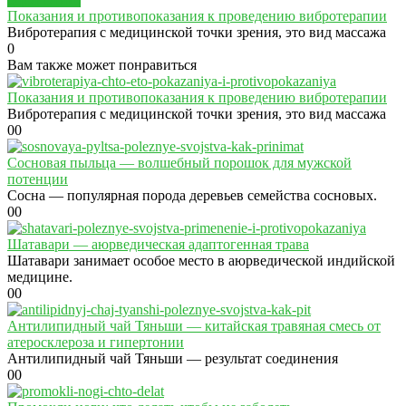
Показания и противопоказания к проведению вибротерапии
Вибротерапия с медицинской точки зрения, это вид массажа
0
Вам также может понравиться
Показания и противопоказания к проведению вибротерапии
Вибротерапия с медицинской точки зрения, это вид массажа
0
0
Сосновая пыльца — волшебный порошок для мужской
потенции
Сосна — популярная порода деревьев семейства сосновых.
0
0
Шатавари — аюрведическая адаптогенная трава
Шатавари занимает особое место в аюрведической индийской
медицине.
0
0
Антилипидный чай Тяньши — китайская травяная смесь от
атеросклероза и гипертонии
Антилипидный чай Тяньши — результат соединения
0
0