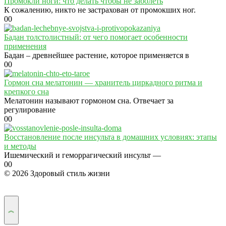
Промокли ноги: что делать чтобы не заболеть
К сожалению, никто не застрахован от промокших ног.
0
0
Бадан толстолистный: от чего помогает особенности
применения
Бадан – древнейшее растение, которое применяется в
0
0
Гормон сна мелатонин — хранитель циркадного ритма и
крепкого сна
Мелатонин называют гормоном сна. Отвечает за
регулирование
0
0
Восстановление после инсульта в домашних условиях: этапы
и методы
Ишемический и геморрагический инсульт —
0
0
© 2026 Здоровый стиль жизни