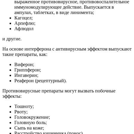
выраженное противовирусное, противовоспалительное
иммуномодулирующее действие. Выпускается в
ампулах, таблетках, в виде линимента;
Кагоцел;
Арпефлю;
Афлюдол
и другие.
На основе интерферона с антивирусным эффектом выпускают
такие препараты, как:
Виферон;
Гриппферон;
Ингаверин;
Реаферон (рецептурный).
Противовирусные препараты могут вызвать побочные
эффекты:
Тошноту;
Рвоту;
Головокружение;
Головную боль;
Сыпь на коже;
Расстройство кишечника (понос)