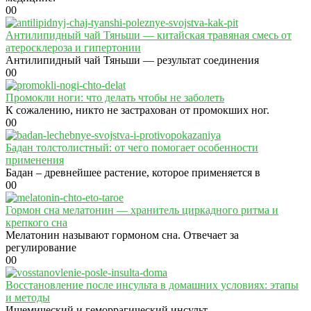
0
0
Антилипидный чай Тяньши — китайская травяная смесь от
атеросклероза и гипертонии
Антилипидный чай Тяньши — результат соединения
0
0
Промокли ноги: что делать чтобы не заболеть
К сожалению, никто не застрахован от промокших ног.
0
0
Бадан толстолистный: от чего помогает особенности
применения
Бадан – древнейшее растение, которое применяется в
0
0
Гормон сна мелатонин — хранитель циркадного ритма и
крепкого сна
Мелатонин называют гормоном сна. Отвечает за
регулирование
0
0
Восстановление после инсульта в домашних условиях: этапы
и методы
Ишемический и геморрагический инсульт —