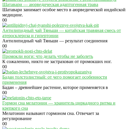
Шатавари — аюрведическая адаптогенная трава
Шатавари занимает особое место в аюрведической индийской
медицине.
0
0
Антилипидный чай Тяньши — китайская травяная смесь от
атеросклероза и гипертонии
Антилипидный чай Тяньши — результат соединения
0
0
Промокли ноги: что делать чтобы не заболеть
К сожалению, никто не застрахован от промокших ног.
0
0
Бадан толстолистный: от чего помогает особенности
применения
Бадан – древнейшее растение, которое применяется в
0
0
Гормон сна мелатонин — хранитель циркадного ритма и
крепкого сна
Мелатонин называют гормоном сна. Отвечает за
регулирование
0
0