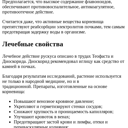
Предполагается, что высокое содержание флавоноидов,
обеспечивают противовоспалительное, антикоагулятное,
противоотечное действие.
Считается даже, что активные вещества корневища
препятствуют реабсорбции электролитов почками, тем самым
предотвращая задержку воды в организме.
Лечебные свойства
Лечебное действие рускуса описано в трудах Теофаста и
Диоскорида. Диоскорид рекомендовал иглицу как средство от
камней в почках.
Благодаря результатам исследований, растение используется
не только в народной медицине, но и в
традиционной. Препараты, изготовленные на основе
корневища:
Повышают венозное кровяное давление;
Укрепляют и герметизируют стенки сосудов;
Снижают хрупкость и проницаемость капилляров;
Улучшают кровоток в венах;
Предотвращают застой крови и лимфы, отеки и
периваскулярные излияния;