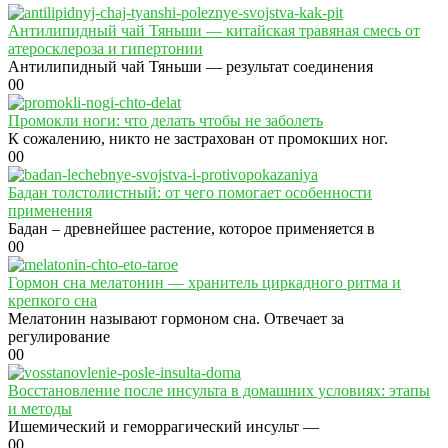
Антилипидный чай Тяньши — китайская травяная смесь от
атеросклероза и гипертонии
Антилипидный чай Тяньши — результат соединения
0
0
Промокли ноги: что делать чтобы не заболеть
К сожалению, никто не застрахован от промокших ног.
0
0
Бадан толстолистный: от чего помогает особенности
применения
Бадан – древнейшее растение, которое применяется в
0
0
Гормон сна мелатонин — хранитель циркадного ритма и
крепкого сна
Мелатонин называют гормоном сна. Отвечает за
регулирование
0
0
Восстановление после инсульта в домашних условиях: этапы
и методы
Ишемический и геморрагический инсульт —
0
0