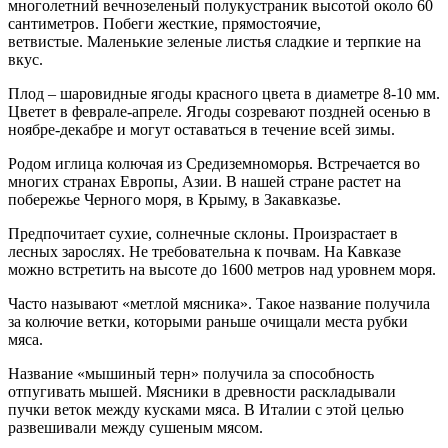
многолетний вечнозеленый полукустраник высотой около 60
сантиметров. Побеги жесткие, прямостоячие,
ветвистые. Маленькие зеленые листья сладкие и терпкие на
вкус.
Плод – шаровидные ягоды красного цвета в диаметре 8-10 мм.
Цветет в феврале-апреле. Ягоды созревают поздней осенью в
ноябре-декабре и могут оставаться в течение всей зимы.
Родом иглица колючая из Средиземноморья. Встречается во
многих странах Европы, Азии. В нашей стране растет на
побережье Черного моря, в Крыму, в Закавказье.
Предпочитает сухие, солнечные склоны. Произрастает в
лесных зарослях. Не требовательна к почвам. На Кавказе
можно встретить на высоте до 1600 метров над уровнем моря.
Часто называют «метлой мясника». Такое название получила
за колючие ветки, которыми раньше очищали места рубки
мяса.
Название «мышиный терн» получила за способность
отпугивать мышей. Мясники в древности раскладывали
пучки веток между кусками мяса. В Италии с этой целью
развешивали между сушеным мясом.