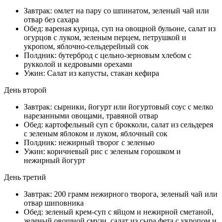
Завтрак: омлет на пару со шпинатом, зеленый чай или
отвар без сахара
Обед: вареная курица, суп на овощной бульоне, салат из
огурцов с луком, зеленым перцем, петрушкой и
укропом, яблочно-сельдерейный сок
Полдник: бутерброд с цельно-зерновым хлебом с
рукколой и кедровыми орехами
Ужин: Салат из капусты, стакан кефира
День второй
Завтрак: сырники, йогурт или йогуртовый соус с мелко
нарезанными овощами, травяной отвар
Обед: картофельный суп с брокколи, салат из сельдерея
с зеленым яблоком и луком, яблочный сок
Полдник: нежирный творог с зеленью
Ужин: коричневый рис с зеленым горошком и
нежирный йогурт
День третий
Завтрак: 200 грамм нежирного творога, зеленый чай или
отвар шиповника
Обед: зеленый крем-суп с яйцом и нежирной сметаной,
зеленый овощной смузи, салат из сыра фета с укропом и