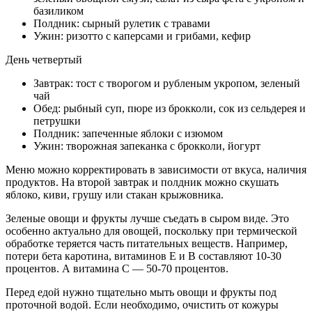
базиликом
Полдник: сырный рулетик с травами
Ужин: ризотто с каперсами и грибами, кефир
День четвертый
Завтрак: тост с творогом и рубленым укропом, зеленый
чай
Обед: рыбный суп, пюре из брокколи, сок из сельдерея и
петрушки
Полдник: запеченные яблоки с изюмом
Ужин: творожная запеканка с брокколи, йогурт
Меню можно корректировать в зависимости от вкуса, наличия
продуктов. На второй завтрак и полдник можно скушать
яблоко, киви, грушу или стакан крыжовника.
Зеленые овощи и фрукты лучше съедать в сыром виде. Это
особенно актуально для овощей, поскольку при термической
обработке теряется часть питательных веществ. Например,
потери бета каротина, витаминов Е и В составляют 10-30
процентов. А витамина С — 50-70 процентов.
Перед едой нужно тщательно мыть овощи и фрукты под
проточной водой. Если необходимо, очистить от кожуры