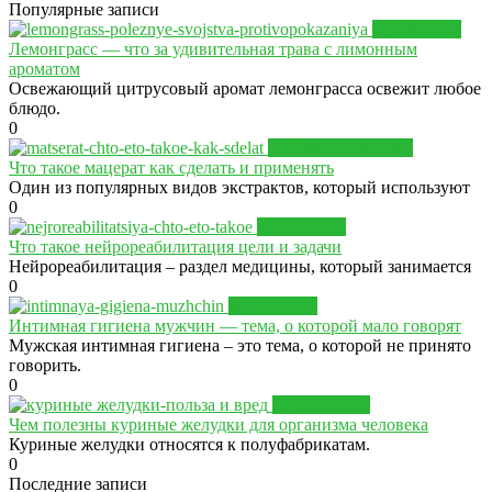
Популярные записи
ЗДОРОВЬЕ
Лемонграсс — что за удивительная трава с лимонным
ароматом
Освежающий цитрусовый аромат лемонграсса освежит любое
блюдо.
0
АРОМАТЕРАПИЯ
Что такое мацерат как сделать и применять
Один из популярных видов экстрактов, который используют
0
ЗДОРОВЬЕ
Что такое нейрореабилитация цели и задачи
Нейрореабилитация – раздел медицины, который занимается
0
ЗДОРОВЬЕ
Интимная гигиена мужчин — тема, о которой мало говорят
Мужская интимная гигиена – это тема, о которой не принято
говорить.
0
ПРОДУКТЫ
Чем полезны куриные желудки для организма человека
Куриные желудки относятся к полуфабрикатам.
0
Последние записи