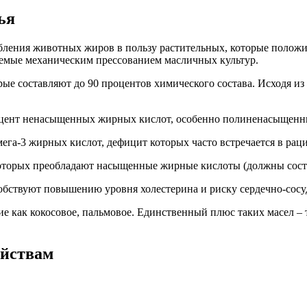
ья
бления животных жиров в пользу растительных, которые полож
аемые механическим прессованием масличных культур.
ые составляют до 90 процентов химического состава. Исходя из
роцент ненасыщенных жирных кислот, особенно полиненасыщенн
а-3 жирных кислот, дефицит которых часто встречается в рацио
которых преобладают насыщенные жирные кислоты (должны соста
бствуют повышению уровня холестерина и риску сердечно-сосу
ие как кокосовое, пальмовое. Единственный плюс таких масел – 
ойствам